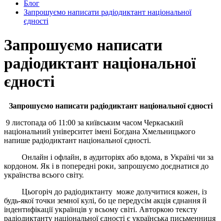
Блог
Запрошуємо написати радіодиктант національної
єдності
Запрошуємо написати
радіодиктант національної
єдності
Запрошуємо написати радіодиктант національної єдності
9 листопада об 11:00 за київським часом Черкаський
національний університет імені Богдана Хмельницького
напише радіодиктант національної єдності.
Онлайн і офлайн, в аудиторіях або вдома, в Україні чи за
кордоном. Як і в попередні роки, запрошуємо доєднатися до
українства всього світу.
Цьогоріч до радіодиктанту може долучитися кожен, із
будь-якої точки земної кулі, бо це передусім акція єднання й
індентифікації українців у всьому світі. Авторкою тексту
радіодиктанту національної єдності є українська письменниця