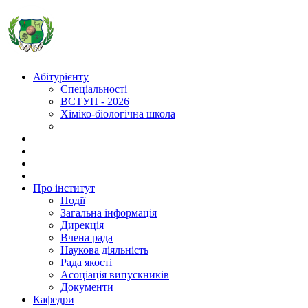
Абітурієнту
Спеціальності
ВСТУП - 2026
Хіміко-біологічна школа
Про інститут
Події
Загальна інформація
Дирекція
Вчена рада
Наукова діяльність
Рада якості
Асоціація випускників
Документи
Кафедри