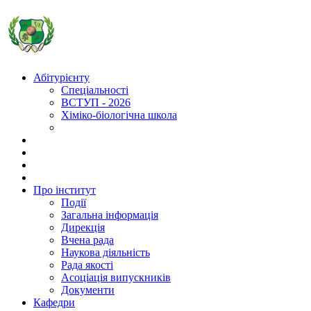
Абітурієнту
Спеціальності
ВСТУП - 2026
Хіміко-біологічна школа
Про інститут
Події
Загальна інформація
Дирекція
Вчена рада
Наукова діяльність
Рада якості
Асоціація випускників
Документи
Кафедри