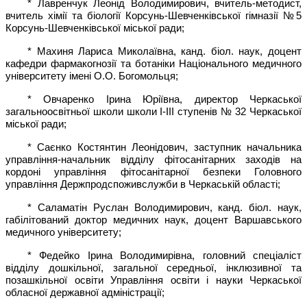
* Лавренчук Леонід Володимирович, вчитель-методист,
вчитель хімії та біології Корсунь-Шевченківської гімназії №5
Корсунь-Шевченківської міської ради;
* Махиня Лариса Миколаївна, канд. біол. наук, доцент
кафедри фармакогнозії та ботаніки Національного медичного
університету імені О.О. Богомольця;
* Овчаренко Ірина Юріївна, директор Черкаської
загальноосвітньої школи школи І-ІІІ ступенів № 32 Черкаської
міської ради;
* Саєнко Костянтин Леонідович, заступник начальника
управління-начальник відділу фітосанітарних заходів на
кордоні управління фітосанітарної безпеки Головного
управління Держпродспоживслужби в Черкаській області;
* Саламатін Руслан Володимирович, канд. біол. наук,
габілітований доктор медичних наук, доцент Варшавського
медичного університету;
* Федейко Ірина Володимирівна, головний спеціаліст
відділу дошкільної, загальної середньої, інклюзивної та
позашкільної освіти Управління освіти і науки Черкаської
обласної державної адміністрації;