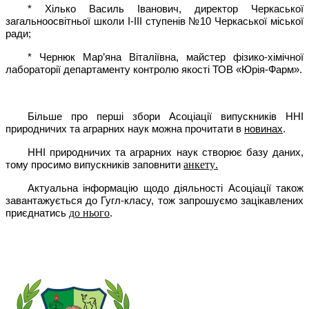
* Хілько Василь Іванович, директор Черкаської
загальноосвітньої школи І-ІІІ ступенів №10 Черкаської міської
ради;
* Чернюк Мар’яна Віталіївна, майстер фізико-хімічної
лабораторії департаменту контролю якості ТОВ «Юрія-Фарм».
Більше про перші збори Асоціації випускників ННІ
природничих та аграрних наук можна прочитати в
новинах
.
ННІ природничих та аграрних наук створює базу даних,
анкету
тому просимо випускників заповнити
.
Актуальна інформацію щодо діяльності Асоціації також
завантажується до Гугл-класу, тож запрошуємо зацікавлених
до нього
приєднатись
.