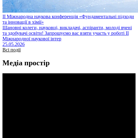
ІІ Міжнародна наукова конференція «Фундаментальні підходи
та інновації в хімії»
Шановні колеги, науковці, викладачі, аспіранти, молоді вчені
та здобувачі освіти! Запрошуємо вас взяти участь у роботі ІІ
Міжнародної наукової інтер
25.05.2026
Всі події
Медіа простір