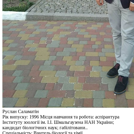
Руслан Саламатін
Рік випуску: 1996 Місця навчання та робота: аспірантура
Інституту зоології ім. І.І. Шмальгаузена НАН України;
кандидат біологічних наук; габілітовани..
Спеціальність: Вчитель біології та хімії