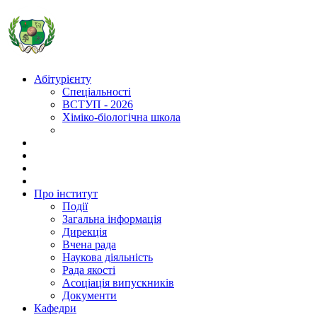
Абітурієнту
Спеціальності
ВСТУП - 2026
Хіміко-біологічна школа
Про інститут
Події
Загальна інформація
Дирекція
Вчена рада
Наукова діяльність
Рада якості
Асоціація випускників
Документи
Кафедри