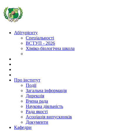
Абітурієнту
Спеціальності
ВСТУП - 2026
Хіміко-біологічна школа
Про інститут
Події
Загальна інформація
Дирекція
Вчена рада
Наукова діяльність
Рада якості
Асоціація випускників
Документи
Кафедри