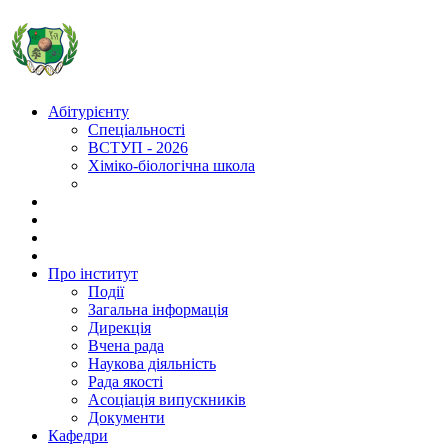
Абітурієнту
Спеціальності
ВСТУП - 2026
Хіміко-біологічна школа
Про інститут
Події
Загальна інформація
Дирекція
Вчена рада
Наукова діяльність
Рада якості
Асоціація випускників
Документи
Кафедри