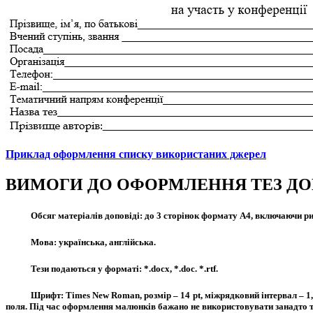
Приклад оформлення списку використаних джерел
ВИМОГИ ДО ОФОРМЛЕННЯ ТЕЗ ДО
Обсяг матеріалів доповіді: до 3 сторінок формату А4, включаючи ри
Мова: українська, англійська.
Тези подаються у форматі: *.docx, *.doc. *.rtf.
Шрифт: Times New Roman, розмір – 14 pt, міжрядковий інтервал – 1, 
поля. Під час оформлення малюнків бажано не використовувати занадто тон