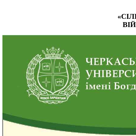
«СІЛ
ВІ