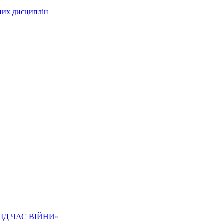
чних дисциплін
ІД ЧАС ВІЙНИ»