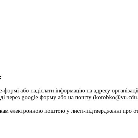
:
e-
формі або надіслати інформацію на адресу організаці
іді через
google-
форму або
на пошту
(
korobko@vu.cdu.
сникам електронною поштою у
листі-підтвердженні про о