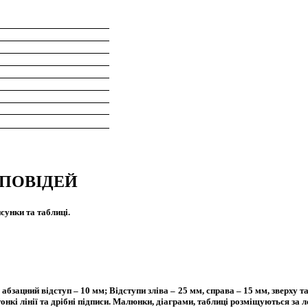
ПОВІДЕЙ
сунки та таблиці.
абзацний відступ – 10 мм; Відступи зліва – 25 мм, справа – 15 мм, зверху та
кі лінії та дрібні підписи. Малюнки, діаграми, таблиці розміщуються за л