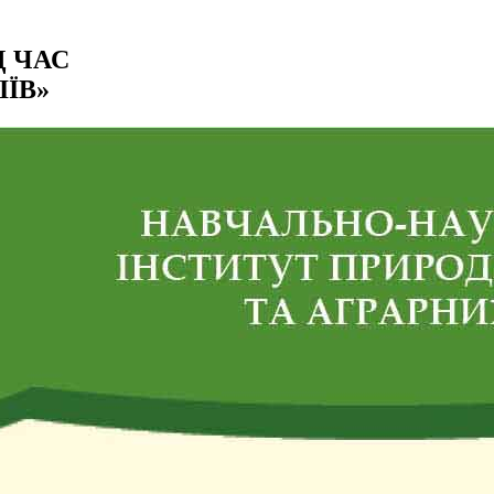
Д ЧАС
ІЇВ»