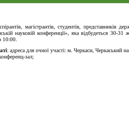
спірантів, магістрантів, студентів, представників д
ькій науковій конференції», яка відбудеться
30-
31 ж
 10:00.
аті
: адреса для очної участі: м. Черкаси, Черкаський 
конференц-зал;