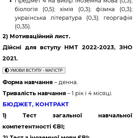
Предмет 4 на вибір: іноземна мова (0,3);
біологія (0,5); хімія (0,3); фізика (0,3);
українська література (0,3); георгафія
(0,35).
2) Мотиваційний лист.
Дійсні для вступу НМТ 2022-2023, ЗНО
2021.
УМОВИ ВСТУПУ - МАГІСТР
Форма навчання
– денна.
Тривалість навчання
– 1 рік і 4 місяці.
БЮДЖЕТ,
КОНТРАКТ
1)
Тест загальної навчальної
компетентності ЄВІ;
2)
Тест з іноземної мови ЄВІ
;