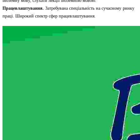
іноземну мову, слухати лекції іноземною мовою.
Працевлаштування.
Затребувана спеціальність на сучасному ринку
праці. Широкий спектр сфер працевлаштування.