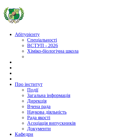
Абітурієнту
Спеціальності
ВСТУП - 2026
Хіміко-біологічна школа
Про інститут
Події
Загальна інформація
Дирекція
Вчена рада
Наукова діяльність
Рада якості
Асоціація випускників
Документи
Кафедри