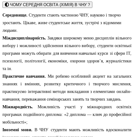
ЧОМУ СЕРЕДНЯ ОСВІТА (ХІМІЯ) В ЧНУ ?
Середовище.
Студенти стають частиною ЧНУ, науково і творчо
зростають. Цікаве, живе студентське життя, зустрічі з відомими
людьми.
Міждисциплінарність.
Завдяки широкому меню дисциплін вільного
вибору і можливості здійснення вільного вибору, студенти освітньої
програми можуть обирати для вивчення навчальні курси зі сфери ІТ,
психології, політології, економіки, охорони здоров’я, журналістики
та ін.
Практичне навчання.
Ми робимо особливий акцент на загальних
знаннях і вміннях, розвитку критичного і творчого мислення,
практикуємо інтерактивні методи викладання з елементами онлайн-
навчання, переважання семінарських занять та творчих завдань.
Міжнародність.
Можливість участі у міжнародних освітніх
програмах подвійного диплома: «2 диплома — ключ до професійної
мобільності»;
Іноземні мови.
В ЧНУ студенти мають можливість вдосконалити