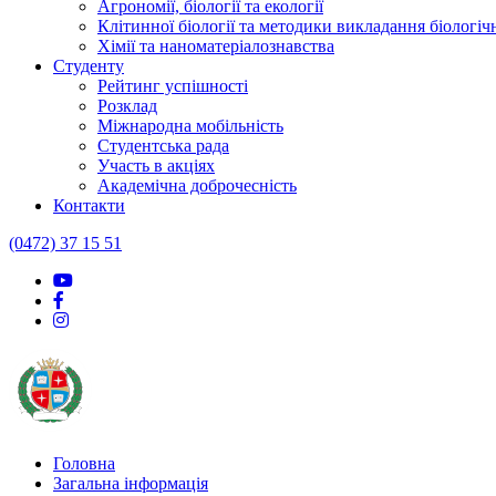
Агрономії, біології та екології
Клітинної біології та методики викладання біологі
Хімії та наноматеріалознавства
Студенту
Рейтинг успішності
Розклад
Міжнародна мобільність
Студентська рада
Участь в акціях
Академічна доброчесність
Контакти
(0472) 37 15 51
Головна
Загальна інформація