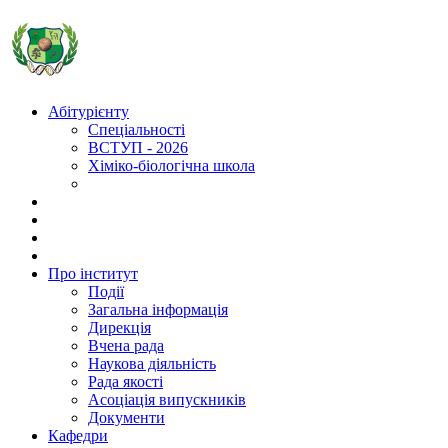
Абітурієнту
Спеціальності
ВСТУП - 2026
Хіміко-біологічна школа
Про інститут
Події
Загальна інформація
Дирекція
Вчена рада
Наукова діяльність
Рада якості
Асоціація випускників
Документи
Кафедри